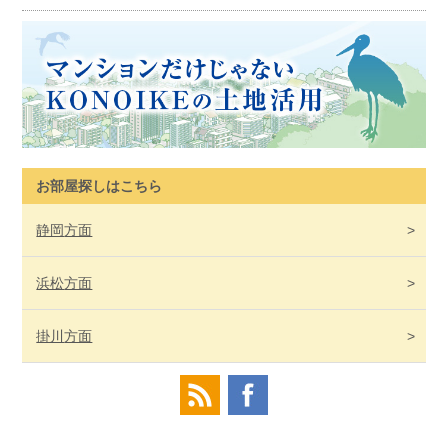
お部屋探しはこちら
静岡
方面
浜松
方面
掛川
方面