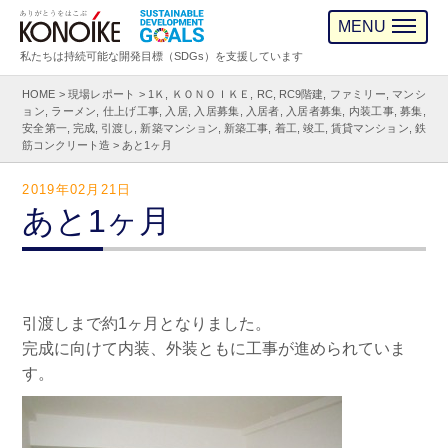
MENU
私たちは持続可能な開発目標（SDGs）を支援しています
HOME
>
現場レポート
>
1Ｋ
,
ＫＯＮＯＩＫＥ
,
RC
,
RC9階建
,
ファミリー
,
マンシ
ョン
,
ラーメン
,
仕上げ工事
,
入居
,
入居募集
,
入居者
,
入居者募集
,
内装工事
,
募集
,
安全第一
,
完成
,
引渡し
,
新築マンション
,
新築工事
,
着工
,
竣工
,
賃貸マンション
,
鉄
筋コンクリート造
>
あと1ヶ月
2019年02月21日
あと1ヶ月
引渡しまで約1ヶ月となりました。
完成に向けて内装、外装ともに工事が進められていま
す。