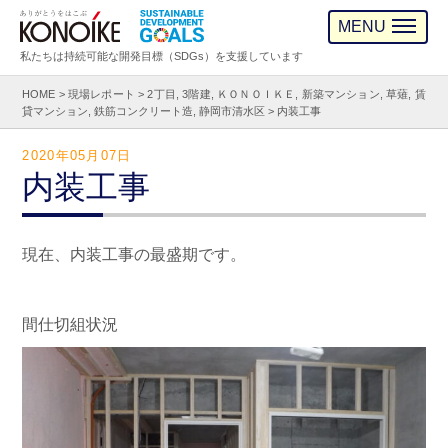
MENU
私たちは持続可能な開発目標（SDGs）を支援しています
HOME
>
現場レポート
>
2丁目
,
3階建
,
ＫＯＮＯＩＫＥ
,
新築マンション
,
草薙
,
賃
貸マンション
,
鉄筋コンクリート造
,
静岡市清水区
>
内装工事
2020年05月07日
内装工事
現在、内装工事の最盛期です。
間仕切組状況