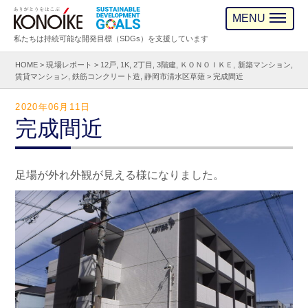
MENU
私たちは持続可能な開発目標（SDGs）を支援しています
HOME
>
現場レポート
>
12戸
,
1K
,
2丁目
,
3階建
,
ＫＯＮＯＩＫＥ
,
新築マンション
,
賃貸マンション
,
鉄筋コンクリート造
,
静岡市清水区草薙
>
完成間近
2020年06月11日
完成間近
足場が外れ外観が見える様になりました。