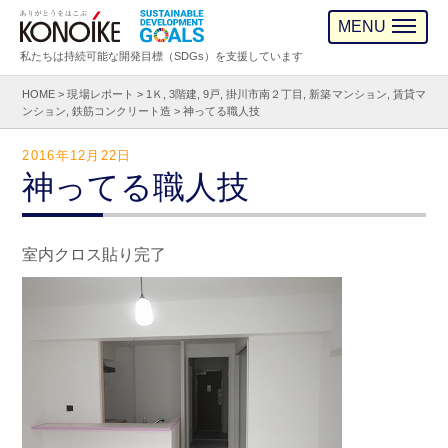
MENU
私たちは持続可能な開発目標（SDGs）を支援しています
HOME
>
現場レポート
>
1Ｋ
,
3階建
,
9戸
,
掛川市南２丁目
,
新築マンション
,
賃貸マ
ンション
,
鉄筋コンクリート造
>
神ってる職人技
2016年12月22日
神ってる職人技
室内クロス貼り完了