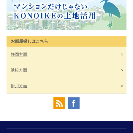
お部屋探しはこちら
静岡
方面
浜松
方面
掛川
方面