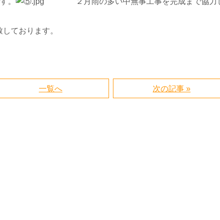
す。
２月雨の多い中無事工事を完成まで協力
しております。
一覧へ
次の記事 »