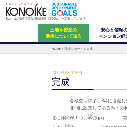
私たちは持続可能な開発目標（SDGs）を支援しています
土地や資産の
安心と信頼
活用について知る
マンション経
HOME
>
現場レポート
>
完成
2014年03月06日
完成
各検査も終了し3/4に引渡しが
北側に設置してある廊下の状況
北に洋間が１つ。
南に洋