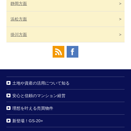
静岡
方面
浜松
方面
掛川
方面
土地や資産の活用について知る
安心と信頼のマンション経営
理想を叶える売買物件
新登場！GS-20+