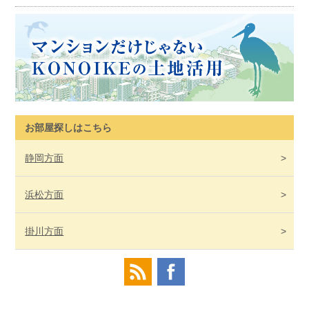
お部屋探しはこちら
静岡
方面
浜松
方面
掛川
方面