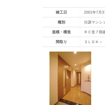
竣工日
2001年7月3
種別
分譲マンシ
規模・構造
ＲＣ造７階
間取り
３ＬＤＫ～