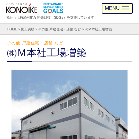
MENU
私たちは持続可能な開発目標（SDGs）を支援しています
HOME
>
施工実績
>
その他 戸建住宅・店舗 など
>
㈱Ｍ本社工場増築
その他 戸建住宅・店舗 など
㈱Ｍ本社工場増築