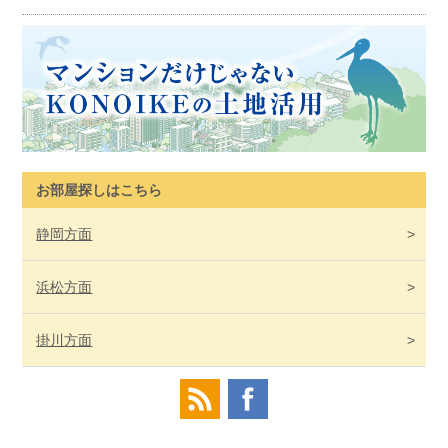
お部屋探しはこちら
静岡
方面
浜松
方面
掛川
方面