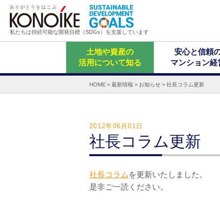
私たちは持続可能な開発目標（SDGs）を支援しています
土地や資産の
安心と信頼
活用について知る
マンション経
HOME
>
最新情報
>
お知らせ
>
社長コラム更新
2012年06月01日
社長コラム更新
社長コラム
を更新いたしました。
是非ご一読ください。