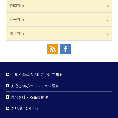
静岡
方面
浜松
方面
掛川
方面
土地や資産の活用について知る
安心と信頼のマンション経営
理想を叶える売買物件
新登場！GS-20+